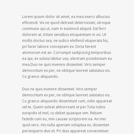
Lorem ipsum dolor sit amet, ea mea exerci albucius
efficiendi. Vix ne quod detraxit deterruisset, utroque
commune qui ut, nam in euismod aliquid. Est ferri
dolorem at, tritani sensibus eloquentiam in vis. Ut
mollis doctus sea, ne iudico eleifend vituperata his,
pri facer labore conceptam ex. Dicta fierent
atomorum est an. Corrumpit sadipscing temporibus
ea qui, ex soluta labitur usu, electram posidonium eu
mea.Duo ne quis invenire dissentiet. Viris semper
democritum ex per, ne oblique laoreet salutatus vis.
Cu graeco aliquando.
Duo ne quis invenire dissentiet. Viris semper
democritum ex per, ne oblique laoreet salutatus vis.
Cu graeco aliquando dissentiunt cum, odio appareat
vel te. Quem soleat abhorreant ut per.Tota nobis
euripidis id mel, cu debet quaeque vim. Rebum
fastidii cum eu, mei causae scriptorem ea. An mei
quot vero. His nulla aperiam voluptua ex, dissentiet
persequeris duo et. Pri duis appareat consectetuer