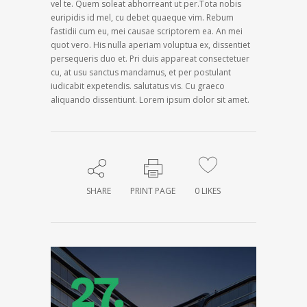
vel te. Quem soleat abhorreant ut per.Tota nobis
euripidis id mel, cu debet quaeque vim. Rebum
fastidii cum eu, mei causae scriptorem ea. An mei
quot vero. His nulla aperiam voluptua ex, dissentiet
persequeris duo et. Pri duis appareat consectetuer
cu, at usu sanctus mandamus, et per postulant
iudicabit expetendis. salutatus vis. Cu graeco
aliquando dissentiunt. Lorem ipsum dolor sit amet.
SHARE
PRINT PAGE
0
LIKES