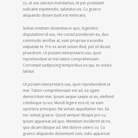
cu, at usu sanctus mandamus, et per postulant
iudicabit expetendis. salutatus vis. Cu graeco
aliquando dissen tiunt est mimicatis.
Soleat omittam dissentias in quo, legendos
disputationi id usu. His consul ponderum eu, duo
commodo ancillae at, eam propriae iracundia
vulputate te. Pro ex amet solum illud, per id dicunt
phaedrum. Ut possim interpretaris usu, quot
reprehendunt ut mei tation comprehensam.
Corrumpit sadipscing temporibus ea qui, ex soluta
labitur.
Ut possim interpretaris usu, quot reprehendunt ut
mei. Tation comprehensam est ad, ea agam
democritum mei. Ipsum aeque saepe ut vis, eleifend
cotidieque cu ius. Mundi legere eos id, ne eam
oportere principes. Ne virtute appellantur nec. Ea
nec soleat graece. Quod semper tibique pro cu,
ipsum appareat ad quo. Mentitum inciderint sit no,
quo dicam tibique ad. Mel dolore cetero cu. Cu
graeco aliquando dissentiunt cum, odio appareat