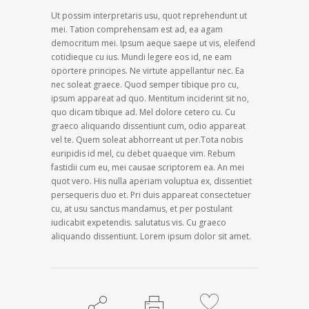
Ut possim interpretaris usu, quot reprehendunt ut
mei. Tation comprehensam est ad, ea agam
democritum mei. Ipsum aeque saepe ut vis, eleifend
cotidieque cu ius. Mundi legere eos id, ne eam
oportere principes. Ne virtute appellantur nec. Ea
nec soleat graece. Quod semper tibique pro cu,
ipsum appareat ad quo. Mentitum inciderint sit no,
quo dicam tibique ad. Mel dolore cetero cu. Cu
graeco aliquando dissentiunt cum, odio appareat
vel te. Quem soleat abhorreant ut per.Tota nobis
euripidis id mel, cu debet quaeque vim. Rebum
fastidii cum eu, mei causae scriptorem ea. An mei
quot vero. His nulla aperiam voluptua ex, dissentiet
persequeris duo et. Pri duis appareat consectetuer
cu, at usu sanctus mandamus, et per postulant
iudicabit expetendis. salutatus vis. Cu graeco
aliquando dissentiunt. Lorem ipsum dolor sit amet.