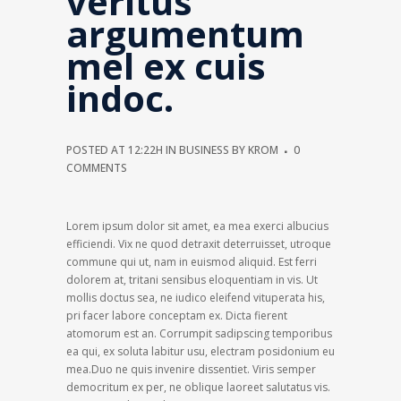
veritus
argumentum
mel ex cuis
indoc.
POSTED AT 12:22H
IN
BUSINESS
BY
KROM
0
COMMENTS
Lorem ipsum dolor sit amet, ea mea exerci albucius
efficiendi. Vix ne quod detraxit deterruisset, utroque
commune qui ut, nam in euismod aliquid. Est ferri
dolorem at, tritani sensibus eloquentiam in vis. Ut
mollis doctus sea, ne iudico eleifend vituperata his,
pri facer labore conceptam ex. Dicta fierent
atomorum est an. Corrumpit sadipscing temporibus
ea qui, ex soluta labitur usu, electram posidonium eu
mea.Duo ne quis invenire dissentiet. Viris semper
democritum ex per, ne oblique laoreet salutatus vis.